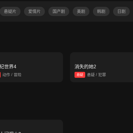
悬疑片
爱情片
国产剧
美剧
韩剧
日剧
纪世界4
消失的她2
动作 / 冒险
悬疑 / 犯罪
悬疑