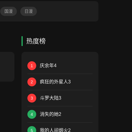
国漫
日漫
热度榜
庆余年4
1
疯狂的外星人3
2
斗罗大陆3
3
消失的她2
4
我的人间烟火2
5