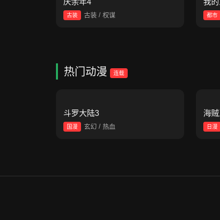
庆余年4
我的
古装 / 权谋
古装
都市
热门动漫
连载
斗罗大陆3
海贼
玄幻 / 热血
国漫
日漫