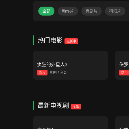
全部
动作片
喜剧片
科幻片
热门电影
更新中
疯狂的外星人3
侏罗
喜剧 / 科幻
新片
热门
最新电视剧
全集