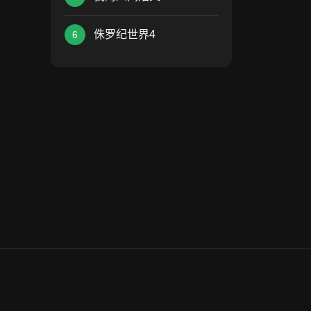
侏罗纪世界4
6